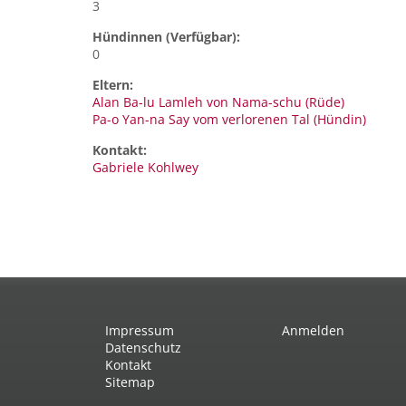
3
Hündinnen (Verfügbar):
0
Eltern:
Alan Ba-lu Lamleh von Nama-schu (Rüde)
Pa-o Yan-na Say vom verlorenen Tal (Hündin)
Kontakt:
Gabriele
Kohlwey
Impressum
Anmelden
Datenschutz
Kontakt
Sitemap