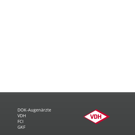
DOK-Augenärzte
VDH
FCI
GKF