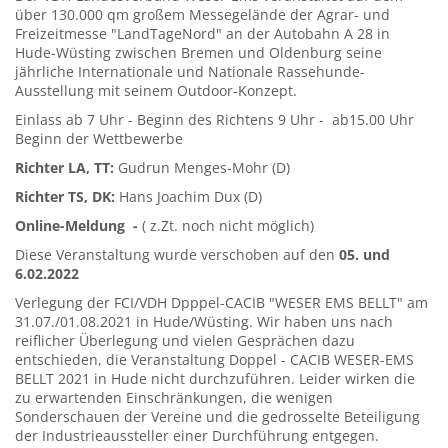
über 130.000 qm großem Messegelände der Agrar- und
Freizeitmesse "LandTageNord" an der Autobahn A 28 in
Hude-Wüsting zwischen Bremen und Oldenburg seine
jährliche Internationale und Nationale Rassehunde-
Ausstellung mit seinem Outdoor-Konzept.
Einlass ab 7 Uhr - Beginn des Richtens 9 Uhr - ab15.00 Uhr
Beginn der Wettbewerbe
Richter LA, TT:
Gudrun Menges-Mohr (D)
Richter TS, DK:
Hans Joachim Dux (D)
Online-Meldung -
( z.Zt. noch nicht möglich)
Diese Veranstaltung wurde verschoben auf den
05. und
6.02.2022
Verlegung der FCI/VDH Dpppel-CACIB "WESER EMS BELLT" am
31.07./01.08.2021 in Hude/Wüsting. Wir haben uns nach
reiflicher Überlegung und vielen Gesprächen dazu
entschieden, die Veranstaltung Doppel - CACIB WESER-EMS
BELLT 2021 in Hude nicht durchzuführen. Leider wirken die
zu erwartenden Einschränkungen, die wenigen
Sonderschauen der Vereine und die gedrosselte Beteiligung
der Industrieaussteller einer Durchführung entgegen.