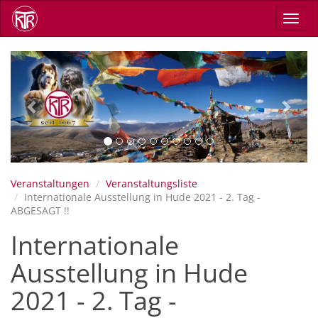
Skip
Toggl
to
navig
main
content
Previous
Next
Veranstaltungen
Veranstaltungsliste
Internationale Ausstellung in Hude 2021 - 2. Tag -
ABGESAGT !!
Internationale
Ausstellung in Hude
2021 - 2. Tag -