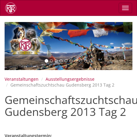
Skip
Toggl
to
navig
main
content
Previous
Next
Veranstaltungen
Ausstellungsergebnisse
Gemeinschaftszuchtschau Gudensberg 2013 Tag 2
Gemeinschaftszuchtscha
Gudensberg 2013 Tag 2
Veranstaltungstermin: