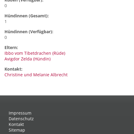
0
Hündinnen (Gesamt):
1
Hündinnen (Verfügbar):
0
Eltern:
Ibbo vom Tibetdrachen (Rüde)
Avigdor Zelda (Hündin)
Kontakt:
Christine und Melanie
Albrecht
Impressum
Datenschutz
Kontakt
Sitemap