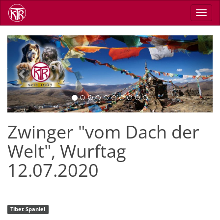
Skip
Toggl
to
navig
main
content
Previous
Next
Zwinger "vom Dach der
Welt", Wurftag
12.07.2020
Tibet Spaniel