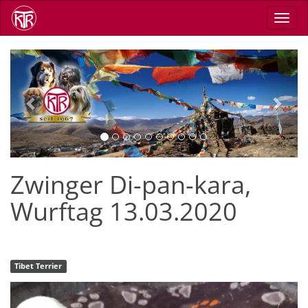
Skip
Toggl
to
navig
main
content
Previous
Next
Zwinger Di-pan-kara,
Wurftag 13.03.2020
Tibet Terrier