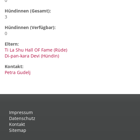
0
Hündinnen (Gesamt):
3
Hündinnen (Verfügbar):
0
Eltern:
Ti La Shu Hall OF Fame (Rüde)
Di-pan-kara Devi (Hündin)
Kontakt:
Petra
Gudelj
Impressum
Datenschutz
Kontakt
Sitemap