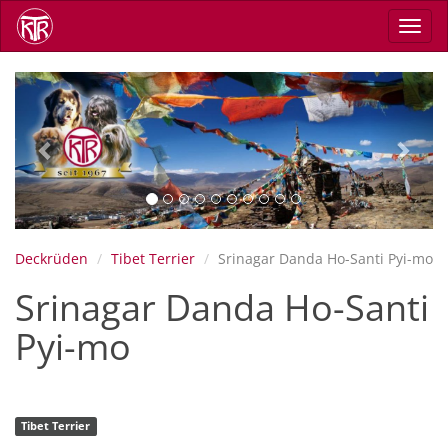
Skip
Toggl
to
navig
main
content
Previous
Next
Deckrüden
Tibet Terrier
Srinagar Danda Ho-Santi Pyi-mo
Srinagar Danda Ho-Santi
Pyi-mo
Tibet Terrier