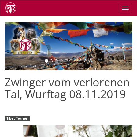
Skip
Toggl
to
navig
main
content
Previous
Next
Zwinger vom verlorenen
Tal, Wurftag 08.11.2019
Tibet Terrier