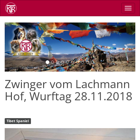
Skip
Toggl
to
navig
main
content
Previous
Next
Zwinger vom Lachmann
Hof, Wurftag 28.11.2018
Tibet Spaniel