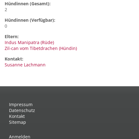
Hündinnen (Gesamt):
2
Hündinnen (Verfügbar):
0
Eltern:
Indus Manipatra (Rüde)
Zil-can vom Tibetdrachen (Hündin)
Kontakt:
Susanne
Lachmann
Impressum
Datenschutz
Kontakt
Sitemap
Anmelden