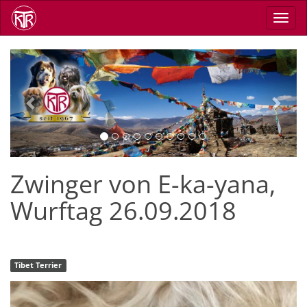
Skip
Toggl
to
navig
main
content
Previous
Next
Zwinger von E-ka-yana,
Wurftag 26.09.2018
Tibet Terrier