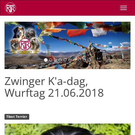
Skip
Toggl
to
navig
main
content
Previous
Next
Zwinger K'a-dag,
Wurftag 21.06.2018
Tibet Terrier