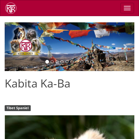
Skip
Toggl
to
navig
main
content
Previous
Next
Kabita Ka-Ba
Tibet Spaniel