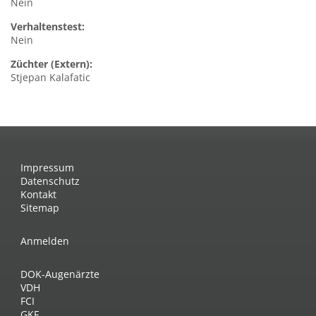
Nein
Verhaltenstest:
Nein
Züchter (Extern):
Stjepan Kalafatic
Impressum
Datenschutz
Kontakt
Sitemap
Anmelden
DOK-Augenärzte
VDH
FCI
GKF