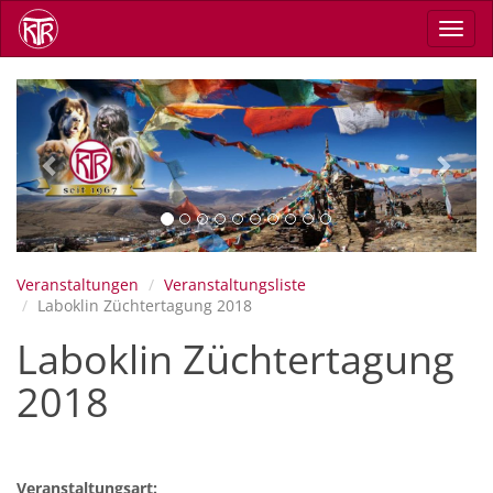
Skip
Toggl
to
navig
main
content
Previous
Next
Veranstaltungen
Veranstaltungsliste
Laboklin Züchtertagung 2018
Laboklin Züchtertagung
2018
Veranstaltungsart: