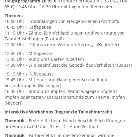
Hauptprogramm zu 95 €
(Frühbucherrabatt bis 15.05.2018-
85 €) - 9:45 Uhr - 16:30 Uhr mit folgenden Referenten:
Themen:
10:00 Uhr - Erkrankungen von Neugeborenen (Posthoff),
10:45 Uhr - Kaffepause
11:15 Uhr - Zähne: Zahnfehlstellungen und Vererbung von
Zahnfehlstellungen(Posthoff)
12:00 Uhr - Differenzierte Welpenfütterung - (Böddeker)
12:45 Uhr - Mittagessen
13:45 Uhr - Rund ums Barfen (Coelfen)
14:30 Uhr - Wie beeinflusst die Genetik das Verhalten? (Bauer)
15:15 Uhr - Kaffeepause
15:45 Uhr - Mit Haut und Haar: genetisch bedingte
Veränderungen (Beitzinger)
16:30 Uhr - Rund ums Impfen: Wann wogegen impfen?
Impfen oder testen? Diskussionsrunde zum Thema Impfen
(Niederl)
interaktive Workshops (begrenzte Teilnehmerzahl)
Thematik
- Erste Hilfe beim Hund (einschließlich Übungen
am Hund) 14:00 Uhr - 32 € - Dr. Anne Posthoff
Thematik
- Farbgenetik I in diesem Seminar wird die