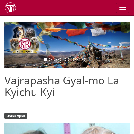
Skip
Toggl
to
navig
main
content
Previous
Next
Vajrapasha Gyal-mo La
Kyichu Kyi
Lhasa Apso