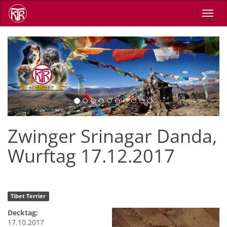
Skip
Toggl
to
navig
main
content
Previous
Next
Zwinger Srinagar Danda,
Wurftag 17.12.2017
Tibet Terrier
Decktag:
17.10.2017