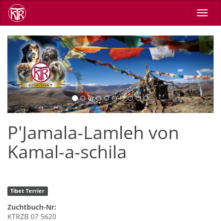
Skip
Toggl
to
navig
main
content
Previous
Next
P'Jamala-Lamleh von
Kamal-a-schila
Tibet Terrier
Zuchtbuch-Nr:
KTRZB 07 5620