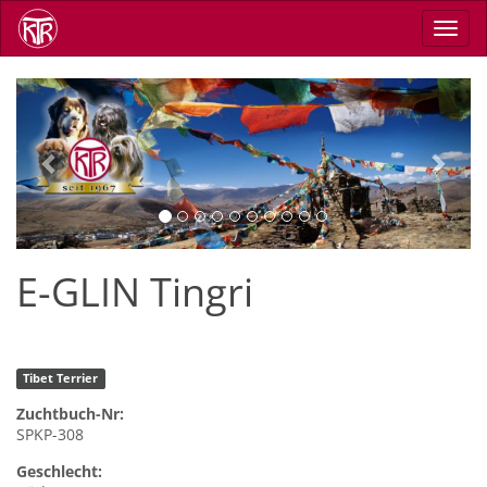
Skip
Toggl
to
navig
main
content
Previous
Next
E-GLIN Tingri
Tibet Terrier
Zuchtbuch-Nr:
SPKP-308
Geschlecht: