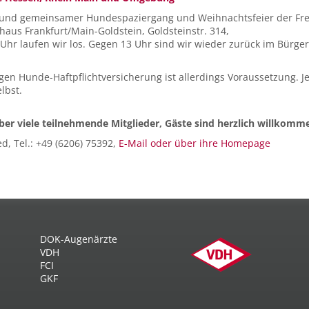
en und gemeinsamer Hundespaziergang und Weihnachtsfeier der Fr
aus Frankfurt/Main-Goldstein, Goldsteinstr. 314,
hr laufen wir los. Gegen 13 Uhr sind wir wieder zurück im Bürger
gen Hunde-Haftpflichtversicherung ist allerdings Voraussetzung. 
lbst.
er viele teilnehmende Mitglieder, Gäste sind herzlich willkomm
ed, Tel.: +49 (6206) 75392,
E-Mail oder über ihre Homepage
DOK-Augenärzte
VDH
FCI
GKF