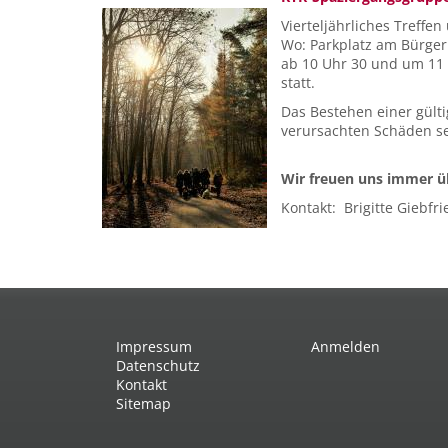
Vierteljährliches Treff
Wo: Parkplatz am Bürgerh
ab 10 Uhr 30 und um 11 U
statt.
Das Bestehen einer gülti
verursachten Schäden se
Wir freuen uns immer üb
Kontakt: Brigitte Giebfri
Impressum
Anmelden
Datenschutz
Kontakt
Sitemap