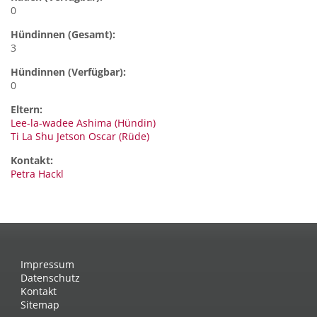
0
Hündinnen (Gesamt):
3
Hündinnen (Verfügbar):
0
Eltern:
Lee-la-wadee Ashima (Hündin)
Ti La Shu Jetson Oscar (Rüde)
Kontakt:
Petra
Hackl
Impressum
Datenschutz
Kontakt
Sitemap