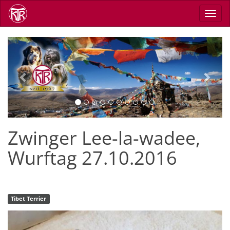
Skip
Toggl
to
navig
main
content
Previous
Next
Zwinger Lee-la-wadee,
Wurftag 27.10.2016
Tibet Terrier