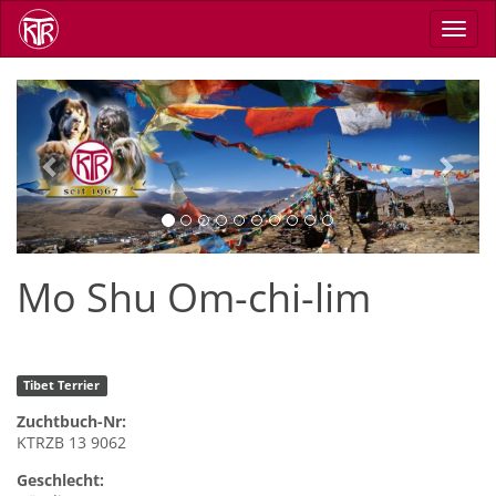
Skip
Toggl
to
navig
main
content
Previous
Next
Mo Shu Om-chi-lim
Tibet Terrier
Zuchtbuch-Nr:
KTRZB 13 9062
Geschlecht: