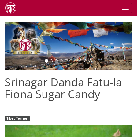
Skip
Toggl
to
navig
main
content
Previous
Next
Srinagar Danda Fatu-la
Fiona Sugar Candy
Tibet Terrier