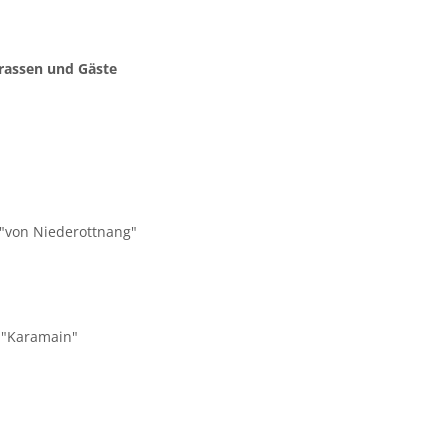
rassen und Gäste
Apso Kennel "von Niederottnang"
Apso
ese
Tzu
rrier
l "Karamain"