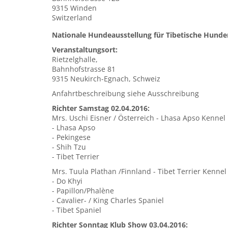
9315
Winden
Switzerland
Nationale Hundeausstellung für Tibetische Hunde
Veranstaltungsort:
Rietzelghalle,
Bahnhofstrasse 81
9315 Neukirch-Egnach, Schweiz
Anfahrtbeschreibung siehe Ausschreibung
Richter Samstag 02.04.2016:
Mrs. Uschi Eisner / Österreich - Lhasa 
- Lhasa 
- Peking
- Shih 
- Tibet Te
Mrs. Tuula Plathan /Finnland - Tibet Terrier Kenne
- Do Khyi
- Papillon/Phalène
- Cavalier- / King Charles Spaniel
- Tibet Spaniel
Richter Sonntag Klub Show 03.04.2016: