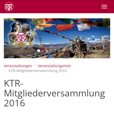
Skip
Toggl
to
navig
main
content
Previous
Next
Veranstaltungen
Veranstaltungsliste
KTR-Mitgliederversammlung 2016
KTR-
Mitgliederversammlung
2016