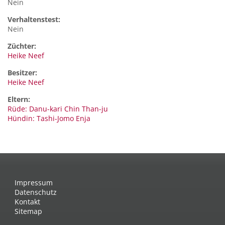
Nein
Verhaltenstest:
Nein
Züchter:
Heike Neef
Besitzer:
Heike Neef
Eltern:
Rüde: Danu-kari Chin Than-ju
Hündin: Tashi-Jomo Enja
Impressum
Datenschutz
Kontakt
Sitemap