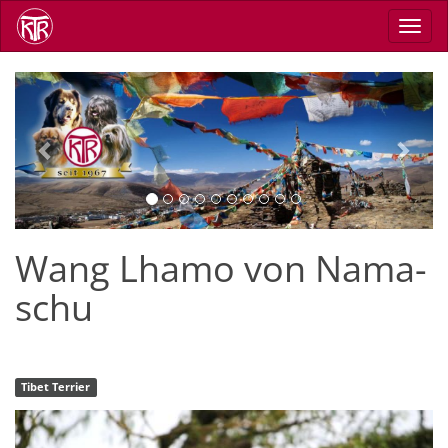
Skip
Toggl
to
navig
main
content
Previous
Next
Wang Lhamo von Nama-
schu
Tibet Terrier