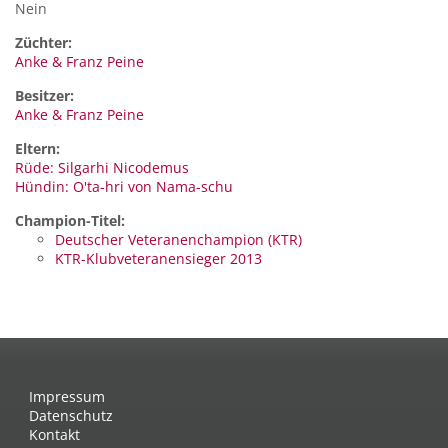
Nein
Züchter:
Anke & Franz Peine
Besitzer:
Anke & Franz Peine
Eltern:
Rüde: Silgarhi Nicodemus
Hündin: O'ta-hri von Nama-schu
Champion-Titel:
Deutscher Veteranenchampion (KTR)
KTR-Klubveteranensieger 2013
Impressum
Datenschutz
Kontakt