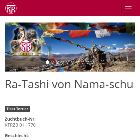
Skip
Toggl
to
navig
main
content
Previous
Next
Ra-Tashi von Nama-schu
Tibet Terrier
Zuchtbuch-Nr:
KTRZB 01 1770
Geschlecht: