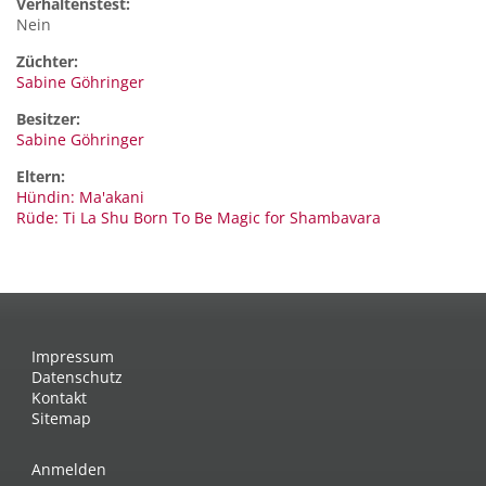
Verhaltenstest:
Nein
Züchter:
Sabine Göhringer
Besitzer:
Sabine Göhringer
Eltern:
Hündin: Ma'akani
Rüde: Ti La Shu Born To Be Magic for Shambavara
Impressum
Datenschutz
Kontakt
Sitemap
Anmelden