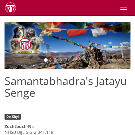
Skip
Toggl
to
navig
main
content
Previous
Next
Samantabhadra's Jatayu
Senge
Do Khyi
Zuchtbuch-Nr:
NHSB BIJL.G-2-2.341.118