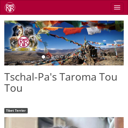
Skip
Toggl
to
navig
main
content
Previous
Next
Tschal-Pa's Taroma Tou
Tou
Tibet Terrier