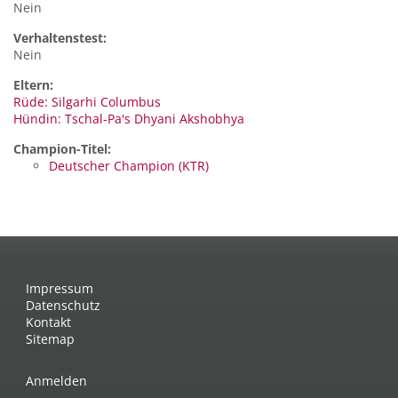
Nein
Verhaltenstest:
Nein
Eltern:
Rüde: Silgarhi Columbus
Hündin: Tschal-Pa's Dhyani Akshobhya
Champion-Titel:
Deutscher Champion (KTR)
Impressum
Datenschutz
Kontakt
Sitemap
Anmelden