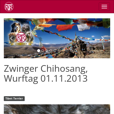
Skip
Toggl
to
navig
main
content
Previous
Next
Zwinger Chihosang,
Wurftag 01.11.2013
Tibet Terrier