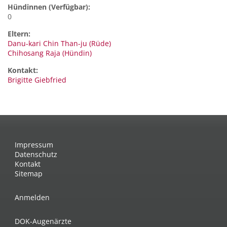
Hündinnen (Verfügbar):
0
Eltern:
Danu-kari Chin Than-ju (Rüde)
Chihosang Raja (Hündin)
Kontakt:
Brigitte
Giebfried
Impressum
Datenschutz
Kontakt
Sitemap
Anmelden
DOK-Augenärzte