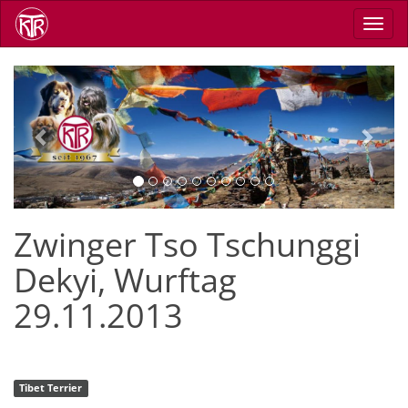
Skip
Toggl
to
navig
main
content
Previous
Next
Zwinger Tso Tschunggi
Dekyi, Wurftag
29.11.2013
Tibet Terrier