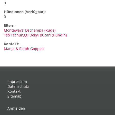
0
Hündinnen (Verfügbar):
0
Eltern:
Montaways' Dschampa (Rüde)
Tso Tschunggi Dekyi Bucari (Hündin)
Kontakt:
Manja & Ralph
Goppelt
Impressum
Datenschutz
Kontakt
Sitemap
Anmelden