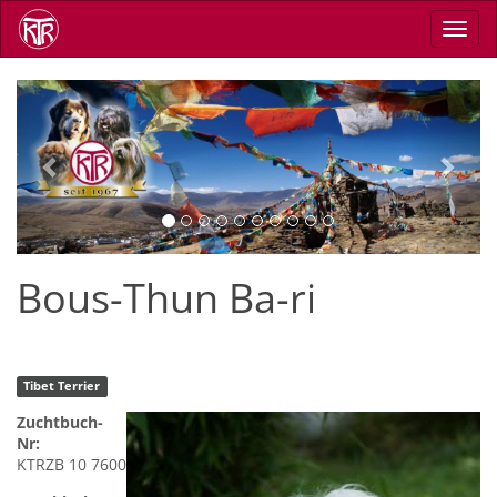
Skip
Toggl
to
navig
main
content
Previous
Next
Bous-Thun Ba-ri
Tibet Terrier
Zuchtbuch-
Nr:
KTRZB 10 7600