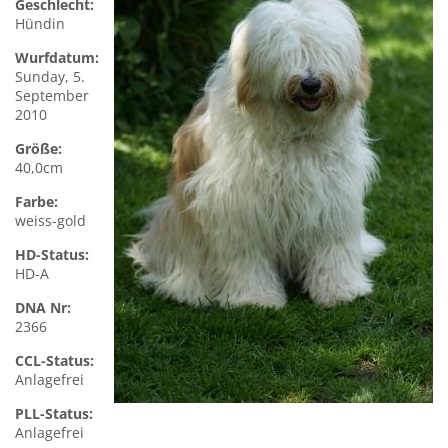
Geschlecht:
Hündin
Wurfdatum:
Sunday, 5.
September
2010
Größe:
40,0cm
Farbe:
weiss-gold
HD-Status:
HD-A
DNA Nr:
2366
CCL-Status:
Anlagefrei
PLL-Status:
Anlagefrei