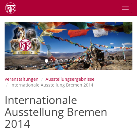
Skip
Toggl
to
navig
main
content
Previous
Next
Veranstaltungen
Ausstellungsergebnisse
Internationale Ausstellung Bremen 2014
Internationale
Ausstellung Bremen
2014