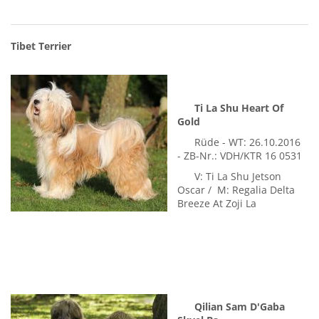
Sommerlyst's Ka-Ta-Ra Kan-Tsi
Hündin - WT: 08.06.2017 - ZB-Nr.: DK10822/2017
V: Sommerlyst's Tseepo Lobsang / M: Teamofcati's Ni-Ma
Tibet Terrier
Ti La Shu Heart Of
Gold
Rüde - WT: 26.10.2016
- ZB-Nr.: VDH/KTR 16 0531
V: Ti La Shu Jetson
Oscar / M: Regalia Delta
Breeze At Zoji La