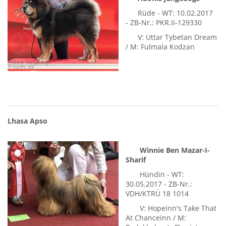
Adonis Jangedogs
Rüde - WT: 10.02.2017
- ZB-Nr.: PKR.II-129330
V: Uttar Tybetan Dream
/ M: Fulmala Kodzan
Lhasa Apso
Winnie Ben Mazar-I-
Sharif
Hündin - WT: