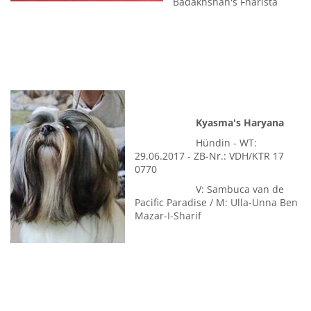
30.05.2017 - ZB-Nr.:
VDH/KTRÜ 18 1014
V: Hopeinn's Take That
At Chanceinn / M:
Badakhshan's Fharista
Kyasma's Haryana
Hündin - WT:
29.06.2017 - ZB-Nr.: VDH/KTR 17
0770
V: Sambuca van de
Pacific Paradise / M: Ulla-Unna Ben
Mazar-I-Sharif