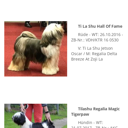
V: Extra Special from
Tibetan Goldies / M:
Quing-ming A-cha-na Lamleh von Nama-schu
Ti La Shu Hall Of Fame
Rüde - WT: 26.10.2016 -
ZB-Nr.: VDH/KTR 16 0530
V: Ti La Shu Jetson
Oscar / M: Regalia Delta
Breeze At Zoji La