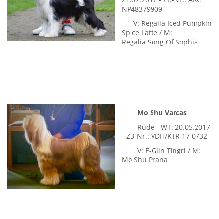
Tilashu Regalia Magic
Tigerpaw
Hündin - WT:
21.07.2017 - ZB-Nr.: AKC
NP48379909
V: Regalia Iced Pumpkin
Spice Latte / M:
Regalia Song Of Sophia
Mo Shu Varcas
Rüde - WT: 20.05.2017
- ZB-Nr.: VDH/KTR 17 0732
V: E-Glin Tingri / M:
Mo Shu Prana