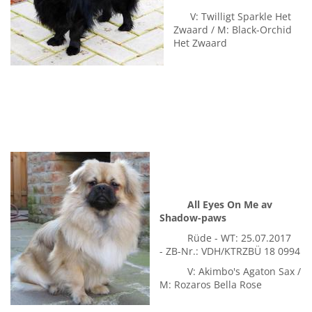
Barbabella Het Zwaard
Hündin - WT:
28.09.2016 - ZB-Nr.: NHSB
3058337
V: Twilligt Sparkle Het
Zwaard / M: Black-Orchid
Het Zwaard
All Eyes On Me av
Shadow-paws
Rüde - WT: 25.07.2017
- ZB-Nr.: VDH/KTRZBÜ 18 0994