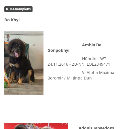
Jugendchampion 2018
(KTR)
KTR-Champions
Do Khyi
Ambia De
Gönpokhyi
Hündin - WT:
24.11.2016 - ZB-Nr.: LOE2349471
V: Alpha Maxima
Boromir / M: Jinpa Dun