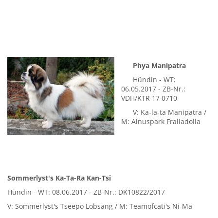
V: Akimbo's Agaton Sax /
M: Rozaros Bella Rose
Phya Manipatra
Hündin - WT:
06.05.2017 - ZB-Nr.:
VDH/KTR 17 0710
V: Ka-la-ta Manipatra /
M: Alnuspark Fralladolla