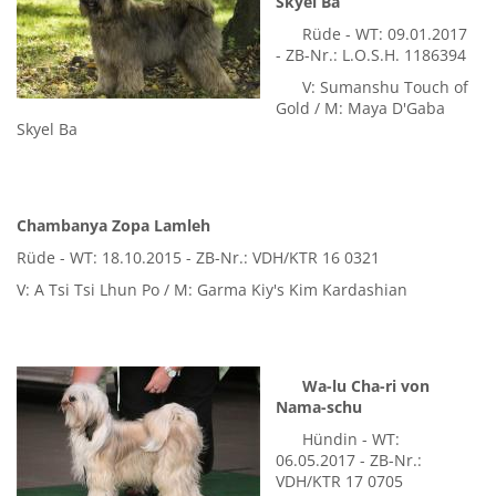
Qilian Sam D'Gaba
Skyel Ba
Rüde - WT: 09.01.2017
- ZB-Nr.: L.O.S.H. 1186394
V: Sumanshu Touch of
Gold / M: Maya D'Gaba
Skyel Ba
Chambanya Zopa Lamleh
Rüde - WT: 18.10.2015 - ZB-Nr.: VDH/KTR 16 0321
V: A Tsi Tsi Lhun Po / M: Garma Kiy's Kim Kardashian
Wa-lu Cha-ri von