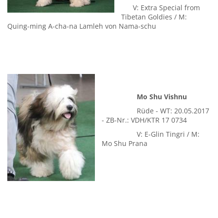
Nama-schu
Hündin - WT:
06.05.2017 - ZB-Nr.:
VDH/KTR 17 0705
V: Extra Special from
Tibetan Goldies / M:
Quing-ming A-cha-na Lamleh von Nama-schu
Mo Shu Vishnu
Rüde - WT: 20.05.2017
- ZB-Nr.: VDH/KTR 17 0734
V: E-Glin Tingri / M:
Mo Shu Prana