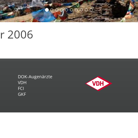
r 2006
DOK-Augenärzte
VDH
FCI
GKF