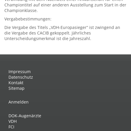
Championtitel auf einer anderen Ausstellung zum Start in der
Championklasse.
Vergabebestimmungen:
Die Vergabe des Titels „VDH-Europasieger“ ist zwingend an
die Vergabe des CACIB gekoppelt. Jährliches
Unterscheidungsmerkmal ist die Jahreszahl.
Impressum
Datenschutz
Kontakt
Sitemap
Anmelden
DOK-Augenärzte
VDH
FCI