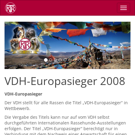
Skip
Toggl
to
navig
main
content
Previous
Next
VDH-Europasieger 2008
VDH-Europasieger
Der VDH stellt für alle Rassen die Titel „VDH-Europasieger“ in
Wettbewerb.
Die Vergabe des Titels kann nur auf vom VDH selbst
durchgeführten Internationalen Rassehunde-Ausstellungen
erfolgen. Der Titel „VDH-Europasieger“ berechtigt nur in
Verbindung mit dem Nachweis einer Anwartschaft für einen