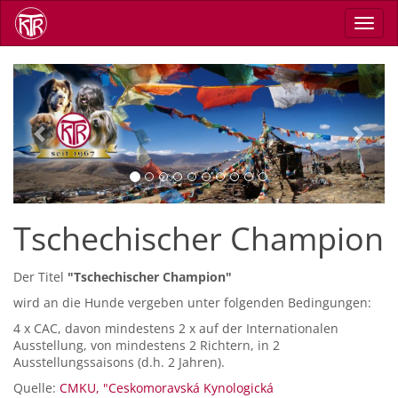
Skip
Toggl
to
navig
main
content
Previous
Next
Tschechischer Champion
Der Titel
"Tschechischer Champion"
wird an die Hunde vergeben unter folgenden Bedingungen:
4 x CAC, davon mindestens 2 x auf der Internationalen
Ausstellung, von mindestens 2 Richtern, in 2
Ausstellungssaisons (d.h. 2 Jahren).
Quelle:
CMKU, "Ceskomoravská Kynologická