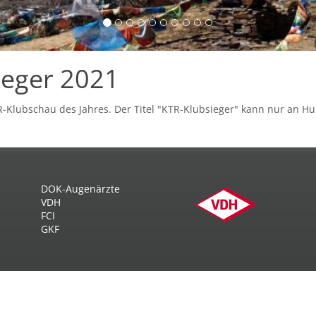
ieger 2021
R-Klubschau des Jahres. Der Titel "KTR-Klubsieger" kann nur an H
DOK-Augenärzte
VDH
FCI
GKF