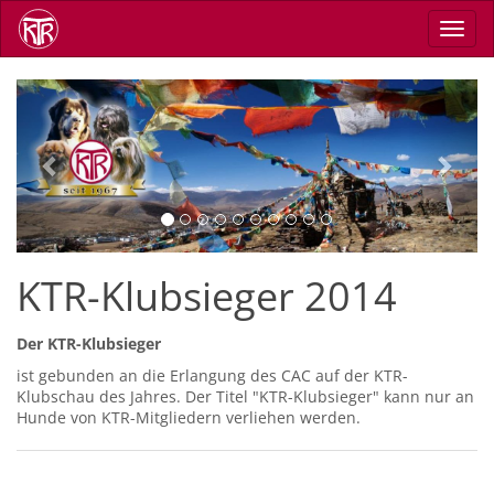
Skip
Toggl
to
navig
main
content
Previous
Next
KTR-Klubsieger 2014
Der KTR-Klubsieger
ist gebunden an die Erlangung des CAC auf der KTR-
Klubschau des Jahres. Der Titel "KTR-Klubsieger" kann nur an
Hunde von KTR-Mitgliedern verliehen werden.