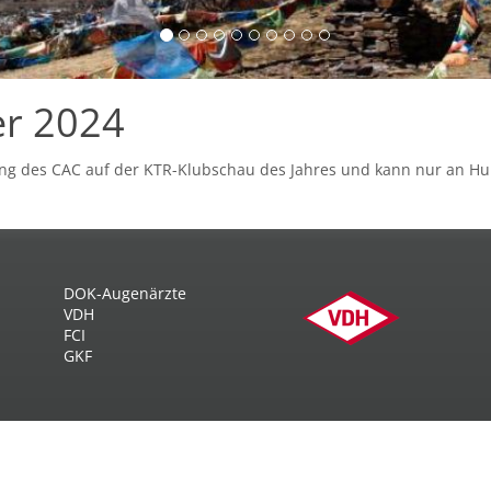
er 2024
ung des CAC auf der KTR-Klubschau des Jahres und kann nur an Hu
DOK-Augenärzte
VDH
FCI
GKF