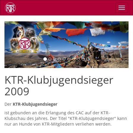
Skip
Toggl
to
navig
main
content
Previous
Next
KTR-Klubjugendsieger
2009
Der
KTR-Klubjugendsieger
ist gebunden an die Erlangung des CAC auf der KTR-
Klubschau des Jahres. Der Titel "KTR-Klubjugendsieger" kann
nur an Hunde von KTR-Mitgliedern verliehen werden.