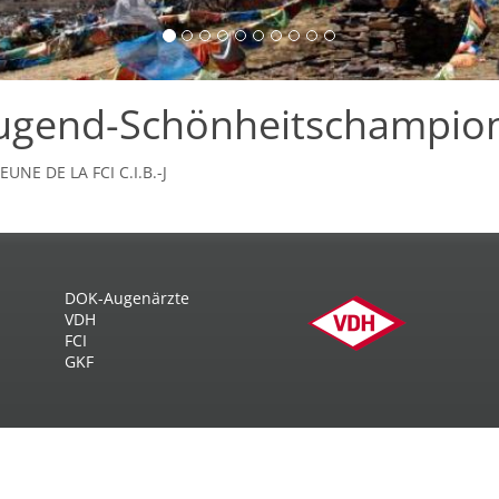
 Jugend-Schönheitschampio
NE DE LA FCI C.I.B.-J
DOK-Augenärzte
VDH
FCI
GKF