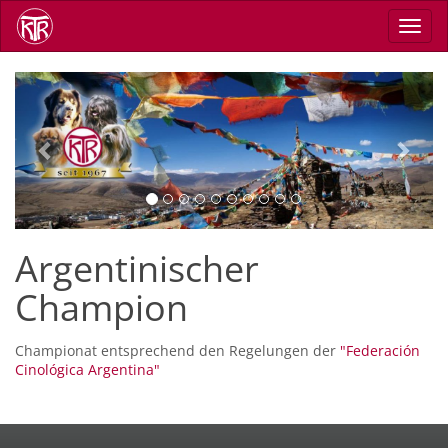
Skip
Toggl
to
navig
main
content
Previous
Next
Argentinischer
Champion
Championat entsprechend den Regelungen der
"Federación
Cinológica Argentina"