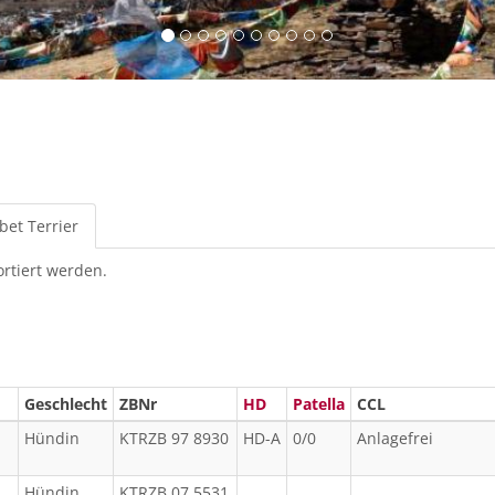
bet Terrier
(aktiver
Reiter)
ortiert werden.
Geschlecht
ZBNr
HD
Patella
CCL
Hündin
KTRZB 97 8930
HD-A
0/0
Anlagefrei
Hündin
KTRZB 07 5531