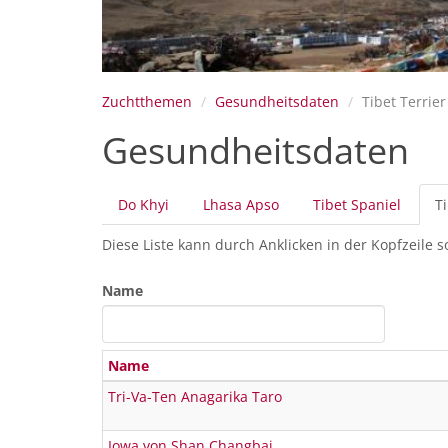
Zuchtthemen
Gesundheitsdaten
Tibet Terrier
Gesundheitsdaten
Primäre
Do Khyi
Lhasa Apso
Tibet Spaniel
Ti
Reiter
Diese Liste kann durch Anklicken in der Kopfzeile s
Name
Name
Tri-Va-Ten Anagarika Taro
Iowa von Shan Changbai