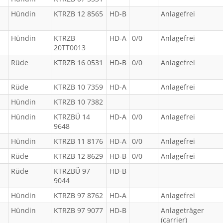
Hündin
KTRZB 12 8565
HD-B
Anlagefrei
Hündin
KTRZB
HD-A
0/0
Anlagefrei
20TT0013
Rüde
KTRZB 16 0531
HD-B
0/0
Anlagefrei
Rüde
KTRZB 10 7359
HD-A
Anlagefrei
Hündin
KTRZB 10 7382
Hündin
KTRZBÜ 14
HD-A
0/0
Anlagefrei
9648
Hündin
KTRZB 11 8176
HD-A
0/0
Anlagefrei
Rüde
KTRZB 12 8629
HD-B
0/0
Anlagefrei
Rüde
KTRZBÜ 97
HD-B
9044
Hündin
KTRZB 97 8762
HD-A
Anlagefrei
Hündin
KTRZB 97 9077
HD-B
Anlageträger
(carrier)